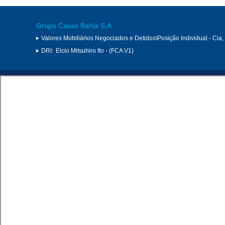
Grupo Casas Bahia S.A.
Valores Mobiliários Negociados e Detidos\Posição Individual - Cia
DRI:
Elcio Mitsuhiro Ito - (FCA V1)