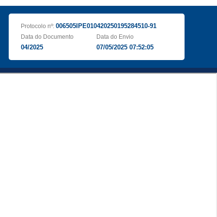
006505IPE010420250195284510-91
Protocolo nº:
Data do Documento
Data do Envio
04/2025
07/05/2025 07:52:05