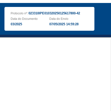
023310IPE010320250125617800-42
Protocolo nº:
Data do Documento
Data do Envio
03/2025
07/05/2025 14:59:28