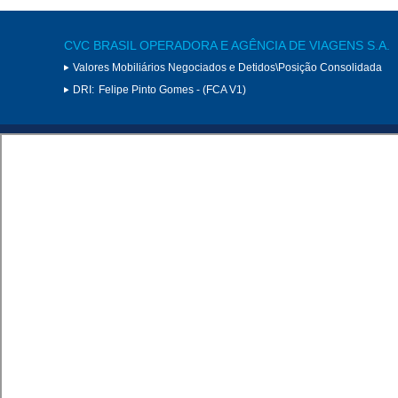
CVC BRASIL OPERADORA E AGÊNCIA DE VIAGENS S.A.
Valores Mobiliários Negociados e Detidos\Posição Consolidada
DRI:
Felipe Pinto Gomes - (FCA V1)