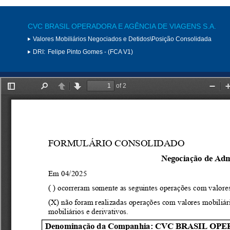
CVC BRASIL OPERADORA E AGÊNCIA DE VIAGENS S.A.
Valores Mobiliários Negociados e Detidos\Posição Consolidada
DRI:
Felipe Pinto Gomes - (FCA V1)