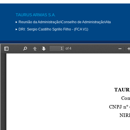
TAURUS ARMAS S.A.
Reunião da Administração\Conselho de Administração\Ata
DRI:
Sergio Castilho Sgrillo Filho - (FCA V1)