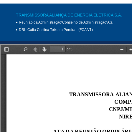
TRANSMISSORA ALIANÇA DE ENERGIA ELÉTRICA S.A.
Reunião da Administração\Conselho de Administração\Ata
DRI:
Catia Cristina Teixeira Pereira - (FCA V1)