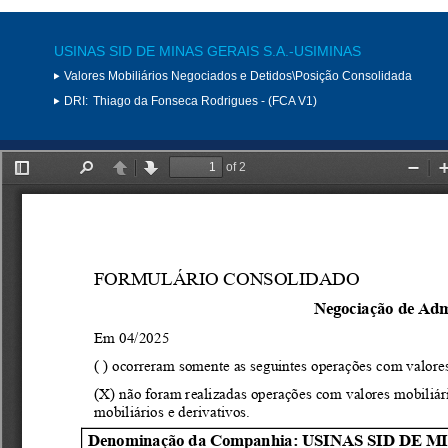
USINAS SID DE MINAS GERAIS S.A.-USIMINAS
Valores Mobiliários Negociados e Detidos\Posição Consolidada
DRI:
Thiago da Fonseca Rodrigues - (FCA V1)