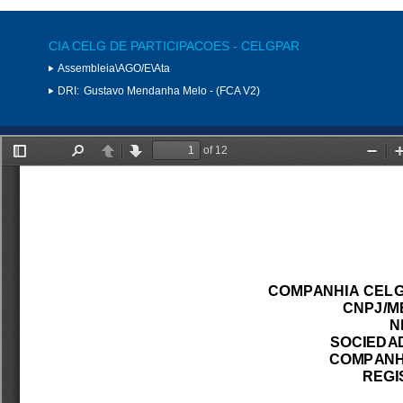
CIA CELG DE PARTICIPACOES - CELGPAR
Assembleia\AGO/E\Ata
DRI:
Gustavo Mendanha Melo - (FCA V2)