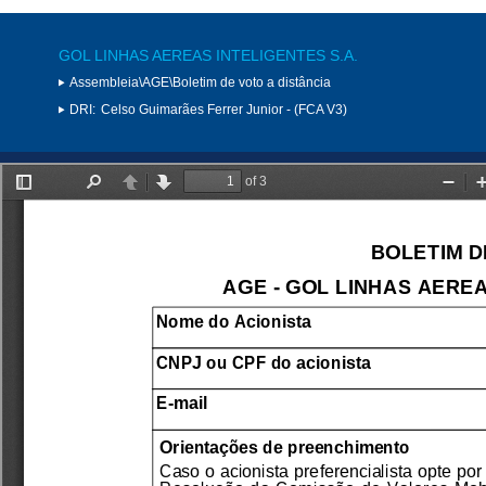
GOL LINHAS AEREAS INTELIGENTES S.A.
Assembleia\AGE\Boletim de voto a distância
DRI:
Celso Guimarães Ferrer Junior - (FCA V3)