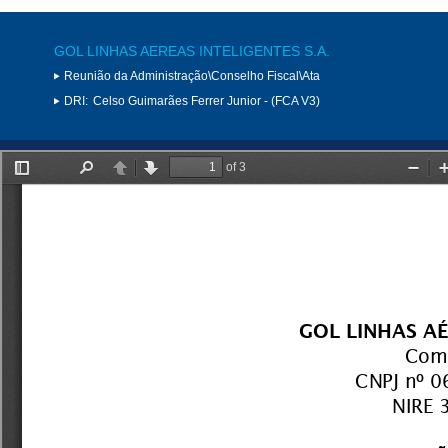
GOL LINHAS AEREAS INTELIGENTES S.A.
Reunião da Administração\Conselho Fiscal\Ata
DRI:
Celso Guimarães Ferrer Junior - (FCA V3)