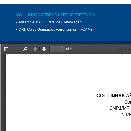
GOL LINHAS AEREAS INTELIGENTES S.A.
Assembleia\AGE\Edital de Convocação
DRI:
Celso Guimarães Ferrer Junior - (FCA V3)