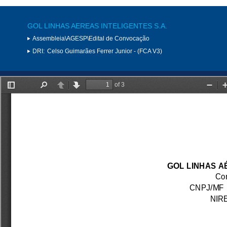
GOL LINHAS AEREAS INTELIGENTES S.A.
Assembleia\AGESP\Edital de Convocação
DRI:
Celso Guimarães Ferrer Junior - (FCA V3)