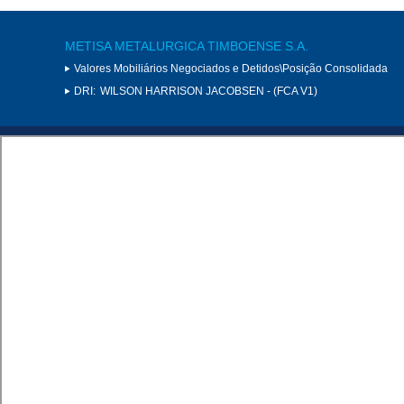
METISA METALURGICA TIMBOENSE S.A.
Valores Mobiliários Negociados e Detidos\Posição Consolidada
DRI:
WILSON HARRISON JACOBSEN - (FCA V1)