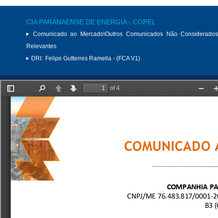
CIA PARANAENSE DE ENERGIA - COPEL
Comunicado ao Mercado\Outros Comunicados Não Considerados
Relevantes
DRI:
Felipe Gutterres Ramella - (FCA V1)