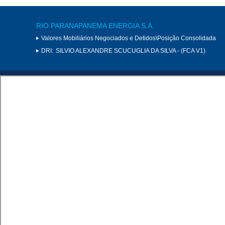
RIO PARANAPANEMA ENERGIA S.A.
Valores Mobiliários Negociados e Detidos\Posição Consolidada
DRI:
SILVIO ALEXANDRE SCUCUGLIA DA SILVA - (FCA V1)