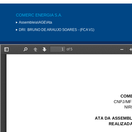
COMERC ENERGIA S.A.
Assembleia\AGE\Ata
DRI:
BRUNO DE ARAUJO SOARES - (FCA V1)