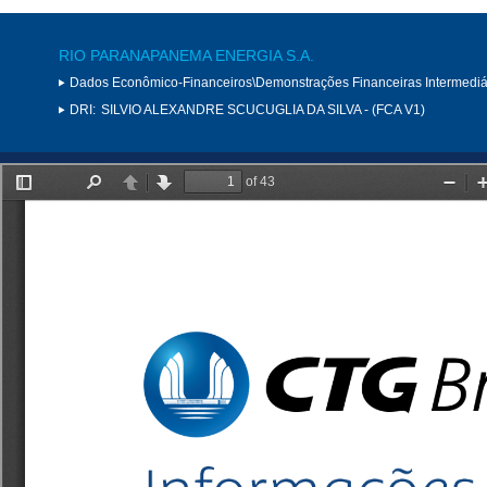
RIO PARANAPANEMA ENERGIA S.A.
Dados Econômico-Financeiros\Demonstrações Financeiras Intermediá
DRI:
SILVIO ALEXANDRE SCUCUGLIA DA SILVA - (FCA V1)