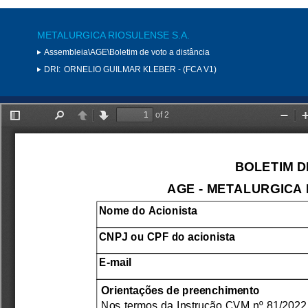
METALURGICA RIOSULENSE S.A.
Assembleia\AGE\Boletim de voto a distância
DRI:
ORNELIO GUILMAR KLEBER - (FCA V1)