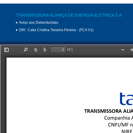
TRANSMISSORA ALIANÇA DE ENERGIA ELÉTRICA S.A.
Aviso aos Debenturistas
DRI:
Catia Cristina Teixeira Pereira - (FCA V1)