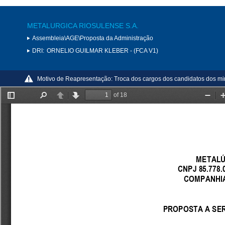
METALURGICA RIOSULENSE S.A.
Assembleia\AGE\Proposta da Administração
DRI:
ORNELIO GUILMAR KLEBER - (FCA V1)
Motivo de Reapresentação:
Troca dos cargos dos candidatos dos mino