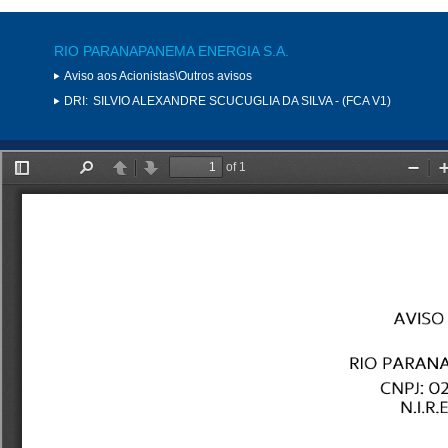
RIO PARANAPANEMA ENERGIA S.A.
Aviso aos Acionistas\Outros avisos
DRI:
SILVIO ALEXANDRE SCUCUGLIA DA SILVA - (FCA V1)