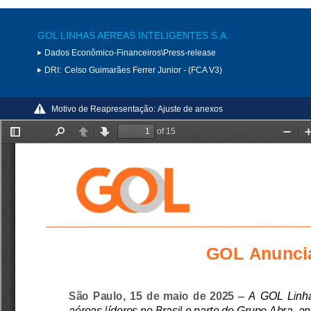
GOL LINHAS AEREAS INTELIGENTES S.A.
Dados Econômico-Financeiros\Press-release
DRI:
Celso Guimarães Ferrer Junior - (FCA V3)
Motivo de Reapresentação:
Ajuste de anexos