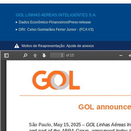
GOL LINHAS AEREAS INTELIGENTES S.A.
Dados Econômico-Financeiros\Press-release
DRI:
Celso Guimarães Ferrer Junior - (FCA V3)
Motivo de Reapresentação:
Ajuste de anexos