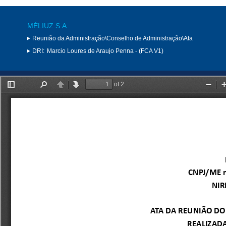
MÉLIUZ S.A.
Reunião da Administração\Conselho de Administração\Ata
DRI:
Marcio Loures de Araujo Penna - (FCA V1)