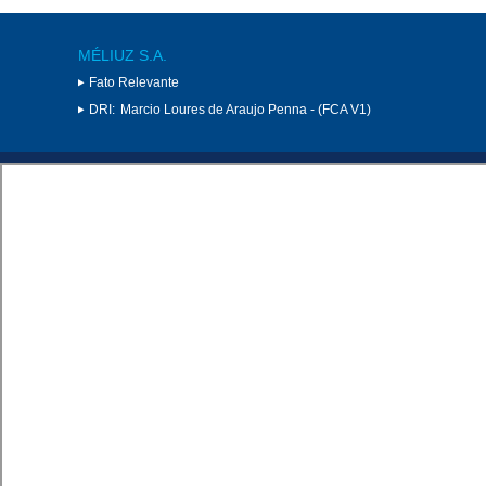
MÉLIUZ S.A.
Fato Relevante
DRI:
Marcio Loures de Araujo Penna - (FCA V1)