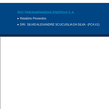
RIO PARANAPANEMA ENERGIA S.A.
Relatório Proventos
DRI:
SILVIO ALEXANDRE SCUCUGLIA DA SILVA - (FCA V1)