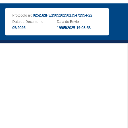
025232IPE190520250135472954-22
Protocolo nº:
Data do Documento
Data do Envio
05/2025
19/05/2025 19:03:53