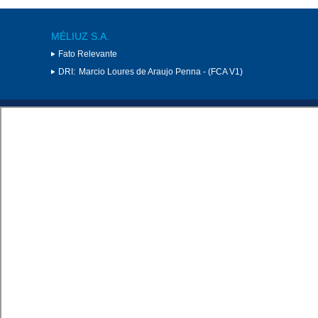
MÉLIUZ S.A.
Fato Relevante
DRI:
Marcio Loures de Araujo Penna - (FCA V1)