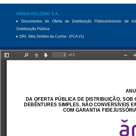
ANIMA HOLDING S.A.
Documentos de Oferta de Distribuição Pública\Anúncio de Iní
Distribuição Pública
DRI:
Átila Simões da Cunha - (FCA V1)