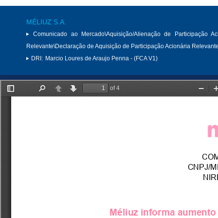
MÉLIUZ S.A.
Comunicado ao Mercado\Aquisição/Alienação de Participação Aci
Relevante\Declaração de Aquisição de Participação Acionária Relevant
DRI:
Marcio Loures de Araujo Penna - (FCA V1)