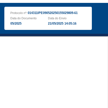
014311IPE090520250155029809-61
Protocolo nº:
Data do Documento
Data do Envio
05/2025
21/05/2025 14:05:16