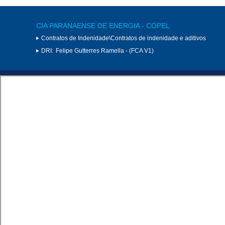
CIA PARANAENSE DE ENERGIA - COPEL
Contratos de Indenidade\Contratos de indenidade e aditivos
DRI:
Felipe Gutterres Ramella - (FCA V1)