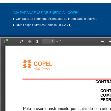
CIA PARANAENSE DE ENERGIA - COPEL
Contratos de Indenidade\Contratos de indenidade e aditivos
DRI:
Felipe Gutterres Ramella - (FCA V1)