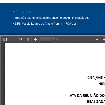
MÉLIUZ S.A.
Reunião da Administração\Conselho de Administração\Ata
DRI:
Marcio Loures de Araujo Penna - (FCA V1)