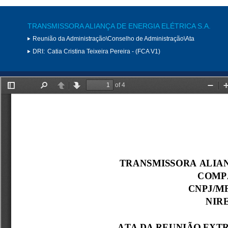
TRANSMISSORA ALIANÇA DE ENERGIA ELÉTRICA S.A.
Reunião da Administração\Conselho de Administração\Ata
DRI:
Catia Cristina Teixeira Pereira - (FCA V1)