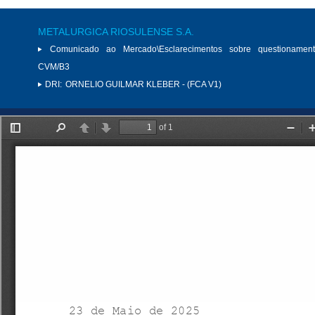
METALURGICA RIOSULENSE S.A.
Comunicado ao Mercado\Esclarecimentos sobre questionamen
CVM/B3
DRI:
ORNELIO GUILMAR KLEBER - (FCA V1)