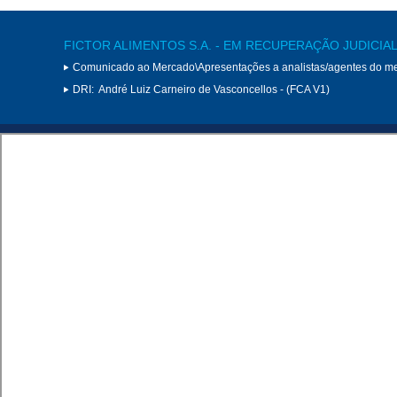
FICTOR ALIMENTOS S.A. - EM RECUPERAÇÃO JUDICIA
Comunicado ao Mercado\Apresentações a analistas/agentes do m
DRI:
André Luiz Carneiro de Vasconcellos - (FCA V1)