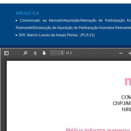
MÉLIUZ S.A.
Comunicado ao Mercado\Aquisição/Alienação de Participação Aci
Relevante\Declaração de Aquisição de Participação Acionária Relevant
DRI:
Marcio Loures de Araujo Penna - (FCA V1)