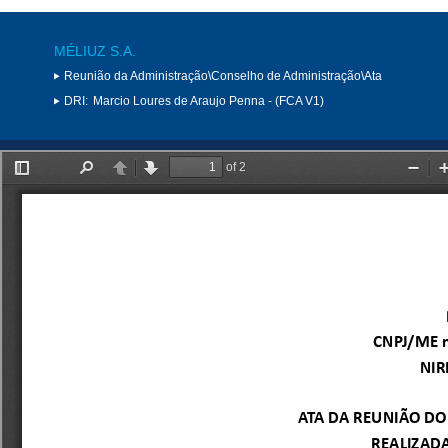
MÉLIUZ S.A.
Reunião da Administração\Conselho de Administração\Ata
DRI:
Marcio Loures de Araujo Penna - (FCA V1)