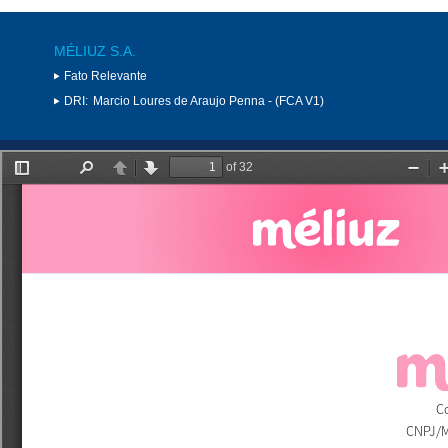
MÉLIUZ S.A.
Fato Relevante
DRI:
Marcio Loures de Araujo Penna - (FCA V1)