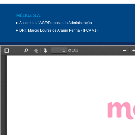
MÉLIUZ S.A.
Assembleia\AGE\Proposta da Administração
DRI:
Marcio Loures de Araujo Penna - (FCA V1)