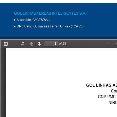
GOL LINHAS AEREAS INTELIGENTES S.A.
Assembleia\AGESP\Ata
DRI:
Celso Guimarães Ferrer Junior - (FCA V3)