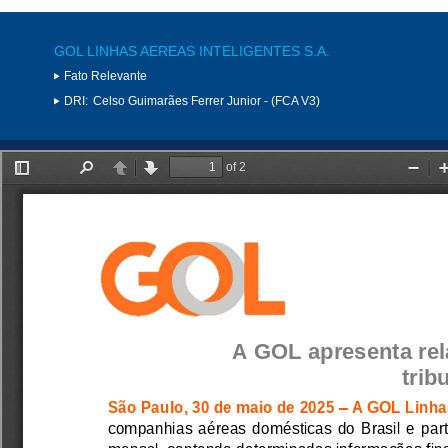
GOL LINHAS AEREAS INTELIGENTES S.A.
Fato Relevante
DRI:
Celso Guimarães Ferrer Junior - (FCA V3)