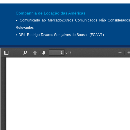
Companhia de Locação das Américas
Comunicado ao Mercado\Outros Comunicados Não Considerados
Relevantes
DRI:
Rodrigo Tavares Gonçalves de Sousa - (FCA V1)