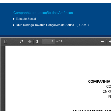
Companhia de Locação das Américas
Estatuto Social
DRI:
Rodrigo Tavares Gonçalves de Sousa - (FCA V1)