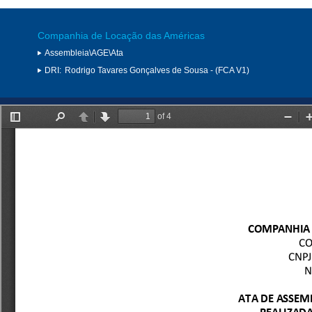
Companhia de Locação das Américas
Assembleia\AGE\Ata
DRI:
Rodrigo Tavares Gonçalves de Sousa - (FCA V1)