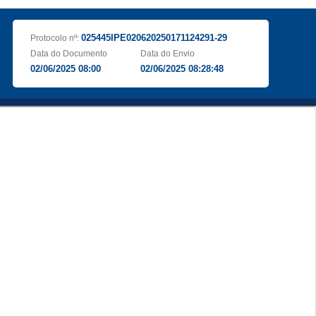
025445IPE020620250171124291-29
Protocolo nº:
Data do Documento
Data do Envio
02/06/2025 08:00
02/06/2025 08:28:48