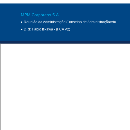
MPM Corpóreos S.A.
Reunião da Administração\Conselho de Administração\Ata
DRI:
Fabio Itikawa - (FCA V2)