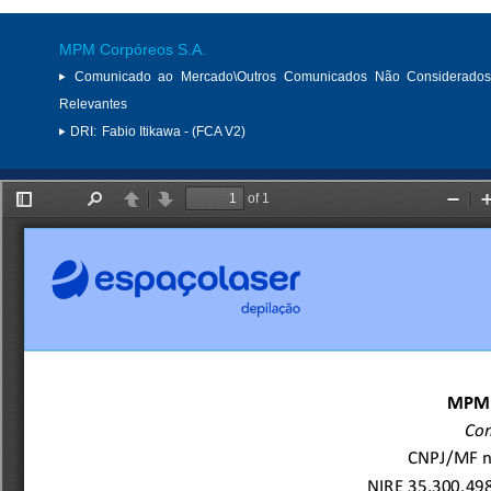
MPM Corpóreos S.A.
Comunicado ao Mercado\Outros Comunicados Não Considerados
Relevantes
DRI:
Fabio Itikawa - (FCA V2)