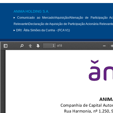
ANIMA HOLDING S.A.
Comunicado ao Mercado\Aquisição/Alienação de Participação Aci
Relevante\Declaração de Aquisição de Participação Acionária Relevant
DRI:
Átila Simões da Cunha - (FCA V1)