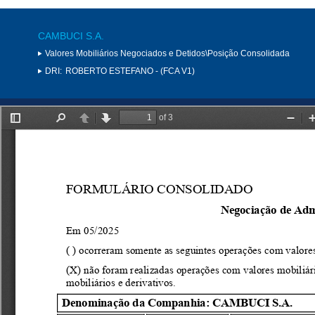
CAMBUCI S.A.
Valores Mobiliários Negociados e Detidos\Posição Consolidada
DRI:
ROBERTO ESTEFANO - (FCA V1)