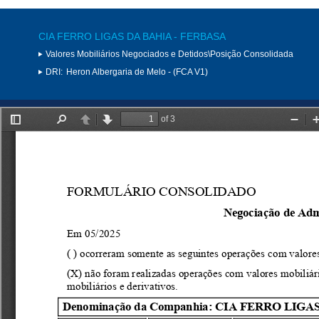
CIA FERRO LIGAS DA BAHIA - FERBASA
Valores Mobiliários Negociados e Detidos\Posição Consolidada
DRI:
Heron Albergaria de Melo - (FCA V1)