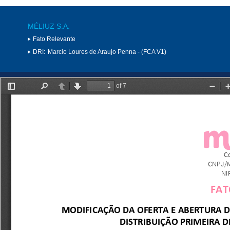
MÉLIUZ S.A.
Fato Relevante
DRI:
Marcio Loures de Araujo Penna - (FCA V1)