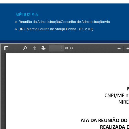
MÉLIUZ S.A.
Reunião da Administração\Conselho de Administração\Ata
DRI:
Marcio Loures de Araujo Penna - (FCA V1)